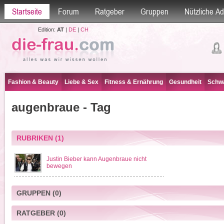
Startseite
Forum
Ratgeber
Gruppen
Nützliche A
Edition:
AT
|
DE
|
CH
Fashion & Beauty
Liebe & Sex
Fitness & Ernährung
Gesundheit
Schwa
augenbraue - Tag
RUBRIKEN
(1)
Justin Bieber kann Augenbraue nicht
bewegen
GRUPPEN
(0)
RATGEBER
(0)