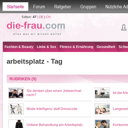
Startseite
Forum
Ratgeber
Gruppen
Nützliche A
Edition:
AT
|
DE
|
CH
Fashion & Beauty
Liebe & Sex
Fitness & Ernährung
Gesundheit
Schwa
arbeitsplatz - Tag
RUBRIKEN
(9)
Sie denken über einen Jobwechsel
Ist die Kl
nach?
Mode-Intelligenz statt Dresscode
Langeweil
Unfaire Behandlung am Arbeitsplatz
Konkurren