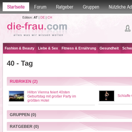
Startseite
Forum
Ratgeber
Gruppen
Nützliche A
Edition:
AT
|
DE
|
CH
Fashion & Beauty
Liebe & Sex
Fitness & Ernährung
Gesundheit
Schwa
40 - Tag
RUBRIKEN
(2)
Hilton Vienna feiert 40sten
Schlaffe
Geburtstag mit großer Party im
größten Hotel
GRUPPEN
(0)
RATGEBER
(0)