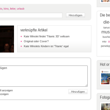
io
,
kino
,
liebe; urlaub
Die be
die
tanur
verknüpfte Artikel
mus
Kate Winslet findet 'Titanic 3D' seltsam
bushi
Original oder Cover?
a
mtv
penelo
Kate Winslets Kindern ist 'Titanic' egal
Hot or
il anzeigen
anzeigen
Fotoga