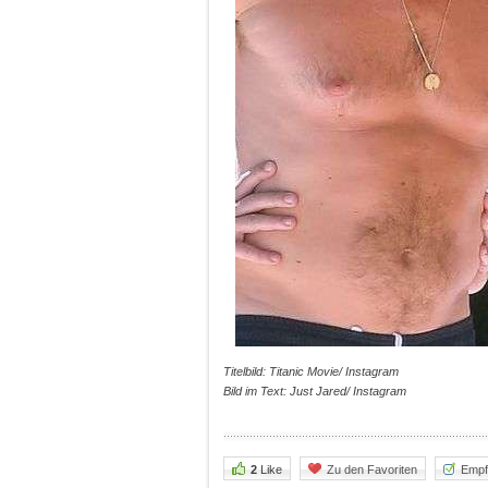
Titelbild: Titanic Movie/ Instagram
Bild im Text: Just Jared/ Instagram
2
Like
Zu den Favoriten
Empf