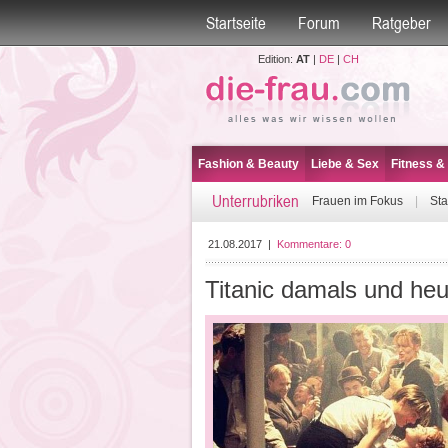
Startseite
Forum
Ratgeber
Edition:
AT
|
DE
|
CH
Fashion & Beauty
Liebe & Sex
Fitness &
Unterrubriken
Frauen im Fokus
|
Sta
21.08.2017
|
Kommentare:
0
Titanic damals und heu