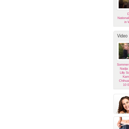
D
National
in 
Video
Sommerg
Nadja
Lilly 
Kam
Chihua
10 