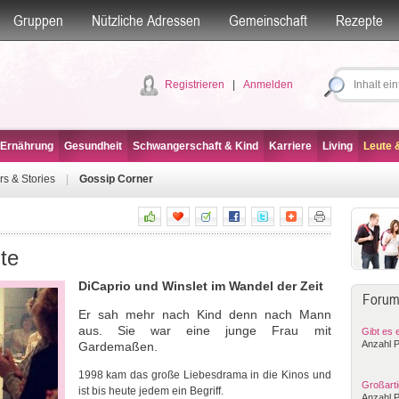
Gruppen
Nützliche Adressen
Gemeinschaft
Rezepte
Registrieren
|
Anmelden
 Ernährung
Gesundheit
Schwangerschaft & Kind
Karriere
Living
Leute &
rs & Stories
|
Gossip Corner
te
DiCaprio und Winslet im Wandel der Zeit
Forum
Er sah mehr nach Kind denn nach Mann
aus. Sie war eine junge Frau mit
Gibt es e
Anzahl P
Gardemaßen.
1998 kam das große Liebesdrama in die Kinos und
Großart
ist bis heute jedem ein Begriff.
Anzahl P