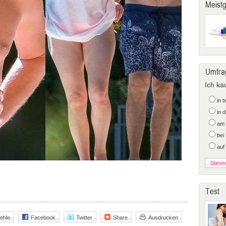
Meist
Umfra
Ich ka
in 
in 
am 
bei
auf
Test
ehle
Facebook
Twitter
Share
Ausdrucken