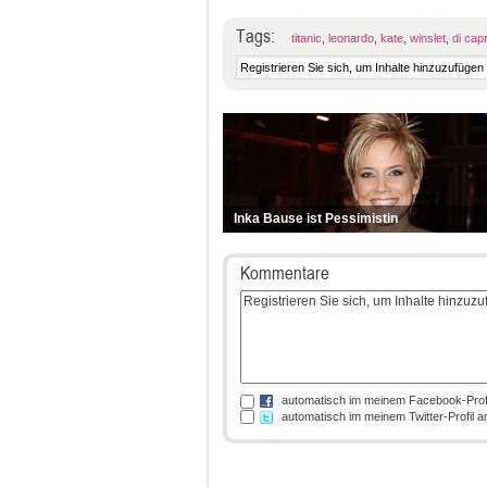
Tags:
titanic
,
leonardo
,
kate
,
winslet
,
di capr
Inka Bause ist Pessimistin
Kommentare
automatisch im meinem Facebook-Prof
automatisch im meinem Twitter-Profil 