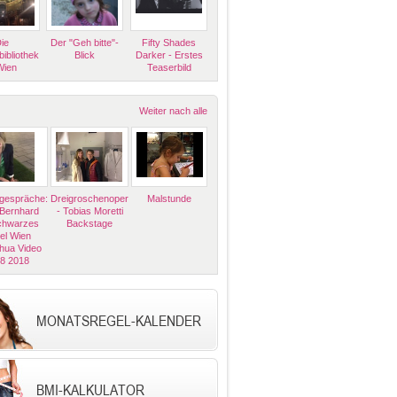
ie
Der "Geh bitte"-
Fifty Shades
bibliothek
Blick
Darker - Erstes
Wien
Teaserbild
Weiter nach alle
espräche:
Dreigroschenoper
Malstunde
 Bernhard
- Tobias Moretti
Schwarzes
Backstage
el Wien
hua Video
08 2018
MONATSREGEL-KALENDER
BMI-KALKULATOR