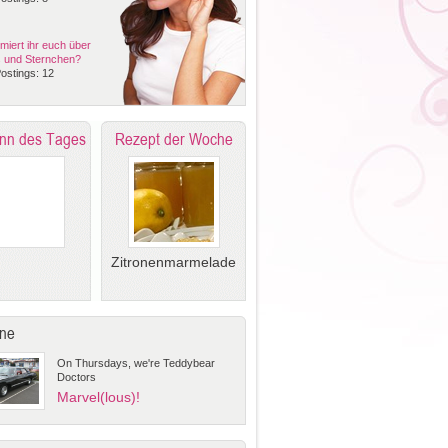
rmiert ihr euch über
s und Sternchen?
ostings: 12
nn des Tages
Rezept der Woche
Zitronenmarmelade
ne
On Thursdays, we're Teddybear
Doctors
Marvel(lous)!