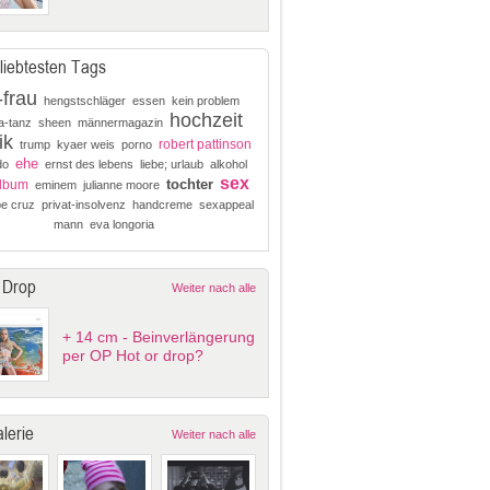
liebtesten Tags
-frau
hengstschläger
essen
kein problem
hochzeit
a-tanz
sheen
männermagazin
ik
robert pattinson
trump
kyaer weis
porno
ehe
do
ernst des lebens
liebe; urlaub
alkohol
sex
tochter
lbum
eminem
julianne moore
pe cruz
privat-insolvenz
handcreme
sexappeal
mann
eva longoria
 Drop
Weiter nach alle
+ 14 cm - Beinverlängerung
per OP Hot or drop?
lerie
Weiter nach alle