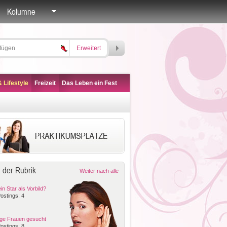
Kolumne
Erweitert
 Lifestyle
Freizeit
Das Leben ein Fest
 der Rubrik
Weiter nach alle
in Star als Vorbild?
ostings: 4
ige Frauen gesucht
ostings: 8