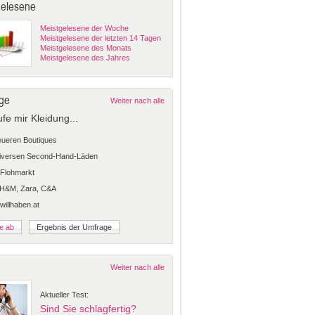
gelesene
Meistgelesene der Woche
Meistgelesene der letzten 14 Tagen
Meistgelesene des Monats
Meistgelesene des Jahres
ge
Weiter nach alle
ufe mir Kleidung...
teueren Boutiques
diversen Second-Hand-Läden
Flohmarkt
 H&M, Zara, C&A
 willhaben.at
Weiter nach alle
Aktueller Test:
Sind Sie schlagfertig?