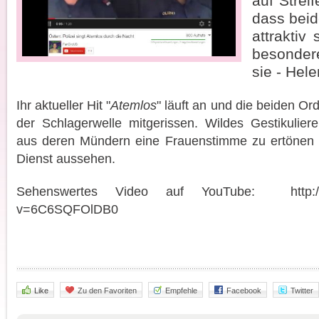
auf Strei
dass bei
attraktiv
besonder
sie - Hele
Ihr aktueller Hit "
Atemlos
" läuft an und die beiden O
der Schlagerwelle mitgerissen. Wildes Gestikulie
aus deren Mündern eine Frauenstimme zu ertönen 
Dienst aussehen.
Sehenswertes Video auf YouTube: http://m
v=6C6SQFOlDB0
Like
Zu den Favoriten
Empfehle
Facebook
Twitter