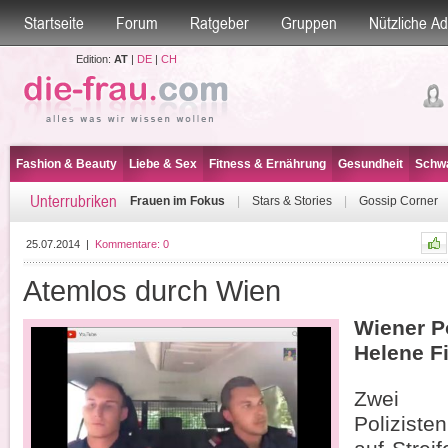
Startseite
Forum
Ratgeber
Gruppen
Nützliche A
Edition:
AT
|
DE
|
CH
Fashion & Beauty
Liebe & Sex
Fitness & Ernährung
Gesundheit
Schwa
Unterrubriken
Frauen im Fokus
|
Stars & Stories
|
Gossip Corner
25.07.2014
|
Kommentare:
0
Atemlos durch Wien
Wiener Po
Helene F
Zwei ö
Polizist