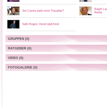
Ralph Lau
Jim Carrey bald vorm Traualtar?
Reihe
Seth Rogen: Hund statt Kind
GRUPPEN
(0)
RATGEBER
(0)
VIDEO
(0)
FOTOGALERIE
(0)