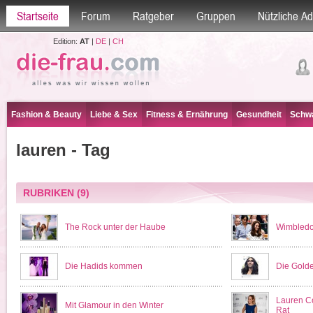
Startseite
Forum
Ratgeber
Gruppen
Nützliche A
Edition:
AT
|
DE
|
CH
Fashion & Beauty
Liebe & Sex
Fitness & Ernährung
Gesundheit
Schwa
lauren - Tag
RUBRIKEN
(9)
The Rock unter der Haube
Wimbledo
Die Hadids kommen
Die Gold
Lauren Co
Mit Glamour in den Winter
Rat