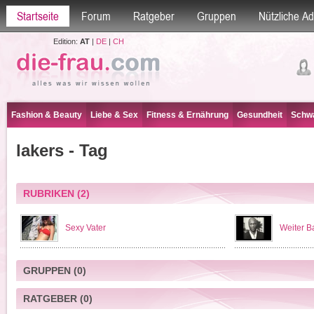
Startseite
Forum
Ratgeber
Gruppen
Nützliche A
Edition:
AT
|
DE
|
CH
Fashion & Beauty
Liebe & Sex
Fitness & Ernährung
Gesundheit
Schwa
lakers - Tag
RUBRIKEN
(2)
Sexy Vater
Weiter 
GRUPPEN
(0)
RATGEBER
(0)