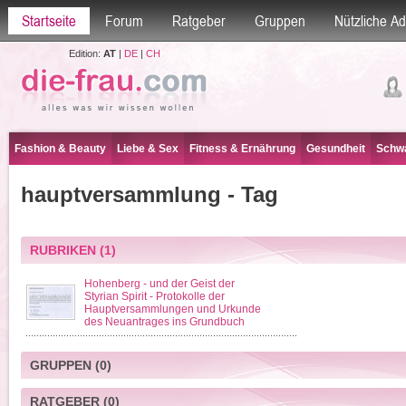
Startseite
Forum
Ratgeber
Gruppen
Nützliche A
Edition:
AT
|
DE
|
CH
Fashion & Beauty
Liebe & Sex
Fitness & Ernährung
Gesundheit
Schwa
hauptversammlung - Tag
RUBRIKEN
(1)
Hohenberg - und der Geist der
Styrian Spirit - Protokolle der
Hauptversammlungen und Urkunde
des Neuantrages ins Grundbuch
GRUPPEN
(0)
RATGEBER
(0)