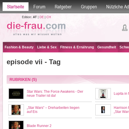
Startseite
Forum
Ratgeber
Gruppen
Nützliche A
Edition:
AT
|
DE
|
CH
Fashion & Beauty
Liebe & Sex
Fitness & Ernährung
Gesundheit
Schwa
episode vii - Tag
RUBRIKEN
(5)
Star Wars: The Force Awakens - Der
Lupita in
neue Trailer ist da!
„Star Wars“ – Dreharbeiten liegen
Harrison 
auf Eis
„Star Wars
Blade Runner 2