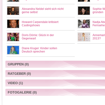
Alexandra Neldel sieht sich nicht
Sophie We
gerne selbst
gründen
Howard Carpendale kritisiert
Nadja Abd
Castingshows
Fernsehe
Doris Dörrie: Glück in der
Annemari
Gegenwart
2013?
Diane Kruger: Kinder sollen
Deutsch sprechen
GRUPPEN
(0)
RATGEBER
(0)
VIDEO
(1)
FOTOGALERIE
(0)
Adam spricht es aus - Folge 76: Die
Nacktheit