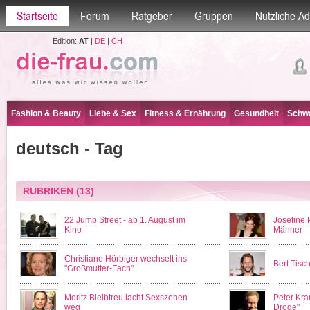
Startseite
Forum
Ratgeber
Gruppen
Nützliche A
Edition:
AT
|
DE
|
CH
Fashion & Beauty
Liebe & Sex
Fitness & Ernährung
Gesundheit
Schwa
deutsch - Tag
RUBRIKEN
(13)
22 Jump Street - ab 1. August im
Josefine 
Kino
Männer
Christiane Hörbiger wechselt ins
Bert Tisc
"Großmutter-Fach"
Moritz Bleibtreu lacht Sexszenen
Peter Kra
weg
Droge"