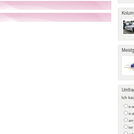
Kolum
Meist
Umfra
Ich ka
in 
in 
am 
bei