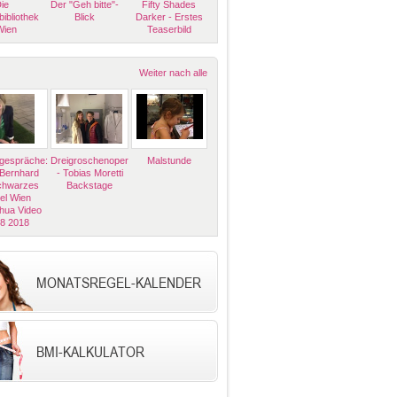
ie
Der "Geh bitte"-
Fifty Shades
bibliothek
Blick
Darker - Erstes
Wien
Teaserbild
Weiter nach alle
espräche:
Dreigroschenoper
Malstunde
 Bernhard
- Tobias Moretti
Schwarzes
Backstage
el Wien
hua Video
08 2018
MONATSREGEL-KALENDER
BMI-KALKULATOR