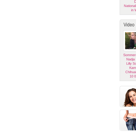
D
National
in 
Video
Sommerg
Nadja
Lilly 
Kam
Chihua
10 