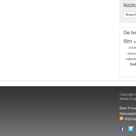
Nützli
Die be
film
b
zus
emm
roland
ho
Copyright d
Media Gr
Einer Freu
Nutzungsb
RSS Ka