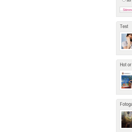
auf
Test
Hot or
Fotoga