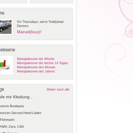
ne
On Thursdays, we're Teddybear
Doctors
Marvel(lous)!
gelesene
Meistgelesene der Woche
Meistgelesene der letzten 14 Tagen
Meistgelesene des Monats
Meistgelesene des Jahres
ge
Weiter nach alle
ufe mir Kleidung...
teueren Boutiques
diversen Second-Hand-Läden
Flohmarkt
 H&M, Zara, C&A