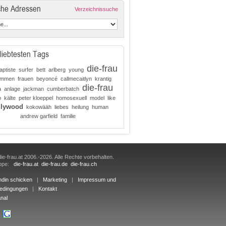
che Adressen
Verzeichnissuche
liebtesten Tags
die-frau
aptiste
surfer
bett
arlberg
young
ammen
frauen
beyoncé
callmecaitlyn
krantig
die-frau
a
anlage
jackman
cumberbatch
o
kälte
peter kloeppel
homosexuell
model
like
llywood
kokowääh
liebes
heilung
human
andrew garfield
familie
ie-frau.at 2006.-2026. Alle Rechte vorbehalten.
uppe:
die-frau.at
die-frau.de
die-frau.ch
ndin schicken
|
Marketing
|
Impressum und
edingungen
|
Kontakt
nal