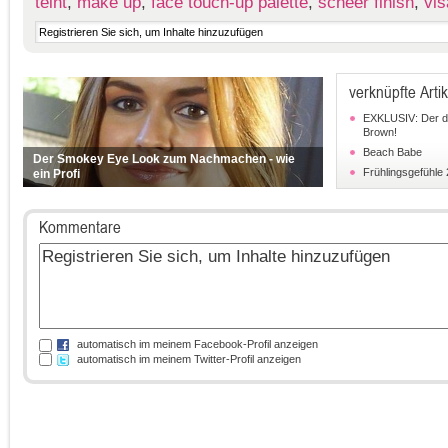
teint
,
make up
,
face touch-up palette
,
scheer finish
,
vis
verknüpfte Artik
EXKLUSIV: Der d
Brown!
Beach Babe
Der Smokey Eye Look zum Nachmachen - wie
Frühlingsgefühle
ein Profi
Kommentare
automatisch im meinem Facebook-Profil anzeigen
automatisch im meinem Twitter-Profil anzeigen