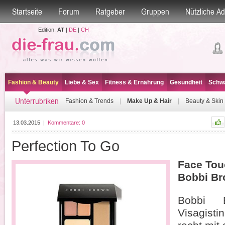
Startseite
Forum
Ratgeber
Gruppen
Nützliche A
Edition:
AT
|
DE
|
CH
Fashion & Beauty
Liebe & Sex
Fitness & Ernährung
Gesundheit
Schwa
Unterrubriken
Fashion & Trends
|
Make Up & Hair
|
Beauty & Skin
13.03.2015
|
Kommentare:
0
Perfection To Go
Face Tou
Bobbi B
Bobbi 
Visagist