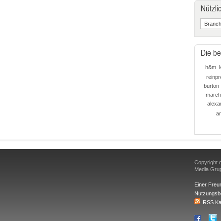
Nützli
Die be
h&m
reinpr
burton
märch
alexa
an
Copyright d
Media Gr
Einer Freu
Nutzungsb
RSS Ka