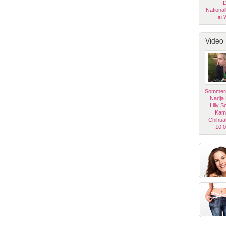
D
National
in 
Video
Sommerg
Nadja
Lilly 
Kam
Chihua
10 