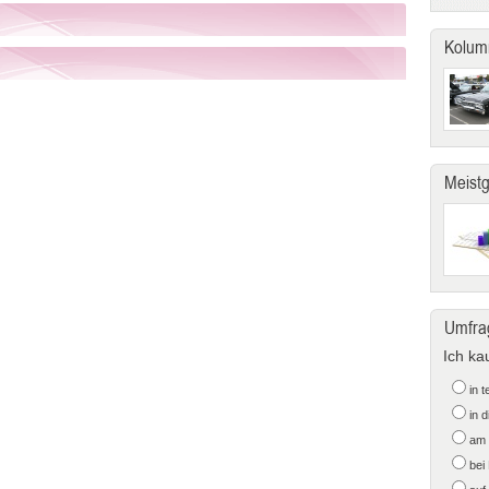
Kolum
Meist
Umfra
Ich ka
in 
in 
am 
bei