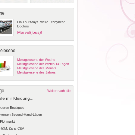
ne
On Thursdays, we're Teddybear
Doctors
Marvel(lous)!
gelesene
Meistgelesene der Woche
Meistgelesene der letzten 14 Tagen
Meistgelesene des Monats
Meistgelesene des Jahres
ge
Weiter nach alle
ufe mir Kleidung...
teueren Boutiques
diversen Second-Hand-Läden
Flohmarkt
 H&M, Zara, C&A