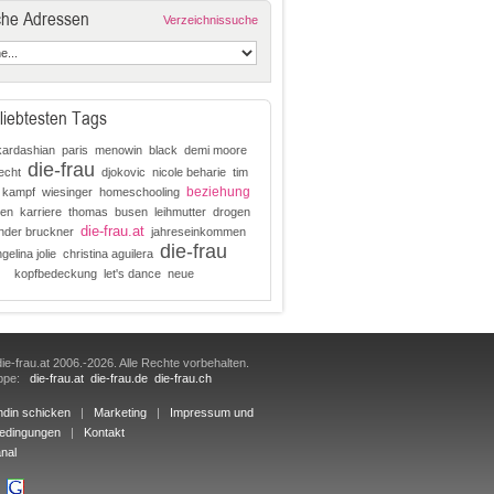
che Adressen
Verzeichnissuche
liebtesten Tags
kardashian
paris
menowin
black
demi moore
die-frau
echt
djokovic
nicole beharie
tim
beziehung
kampf
wiesinger
homeschooling
en
karriere
thomas
busen
leihmutter
drogen
die-frau.at
nder bruckner
jahreseinkommen
die-frau
gelina jolie
christina aguilera
kopfbedeckung
let's dance
neue
ie-frau.at 2006.-2026. Alle Rechte vorbehalten.
uppe:
die-frau.at
die-frau.de
die-frau.ch
ndin schicken
|
Marketing
|
Impressum und
edingungen
|
Kontakt
nal