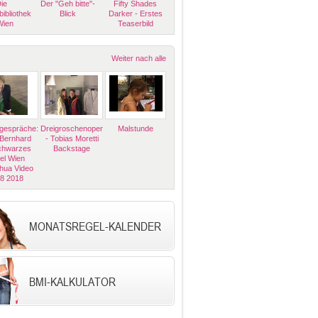
ie
Der "Geh bitte"-
Fifty Shades
bibliothek
Blick
Darker - Erstes
Wien
Teaserbild
Weiter nach alle
espräche:
Dreigroschenoper
Malstunde
 Bernhard
- Tobias Moretti
Schwarzes
Backstage
el Wien
hua Video
08 2018
MONATSREGEL-KALENDER
BMI-KALKULATOR