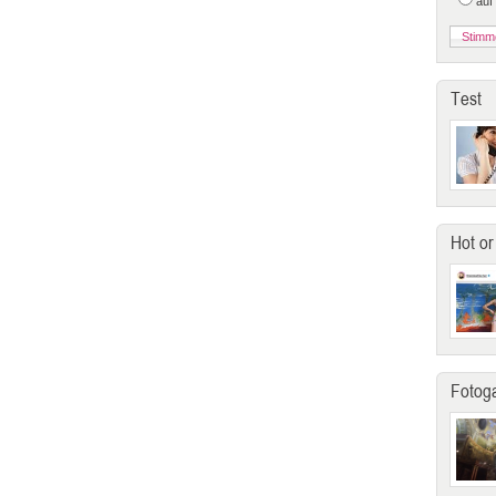
auf
Test
Hot or
Fotoga