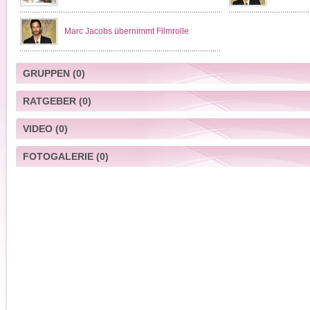
Marc Jacobs übernimmt Filmrolle
GRUPPEN
(0)
RATGEBER
(0)
VIDEO
(0)
FOTOGALERIE
(0)