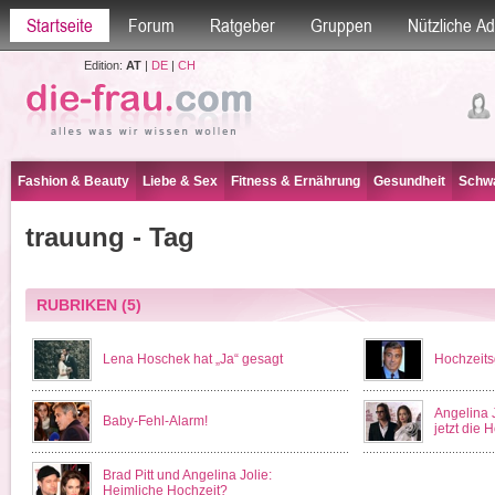
Startseite
Forum
Ratgeber
Gruppen
Nützliche A
Edition:
AT
|
DE
|
CH
Fashion & Beauty
Liebe & Sex
Fitness & Ernährung
Gesundheit
Schwa
trauung - Tag
RUBRIKEN
(5)
Lena Hoschek hat „Ja“ gesagt
Hochzeits
Angelina 
Baby-Fehl-Alarm!
jetzt die 
Brad Pitt und Angelina Jolie:
Heimliche Hochzeit?