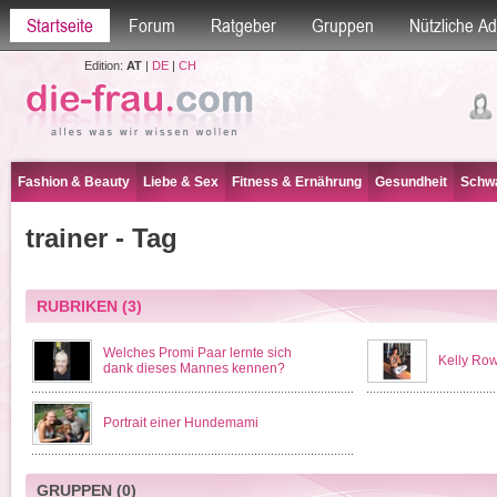
Startseite
Forum
Ratgeber
Gruppen
Nützliche A
Edition:
AT
|
DE
|
CH
Fashion & Beauty
Liebe & Sex
Fitness & Ernährung
Gesundheit
Schwa
trainer - Tag
RUBRIKEN
(3)
Welches Promi Paar lernte sich
Kelly Ro
dank dieses Mannes kennen?
Portrait einer Hundemami
GRUPPEN
(0)