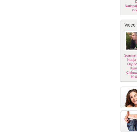
D
National
in 
Video
Sommerg
Nadja
Lilly 
Kam
Chihua
10 