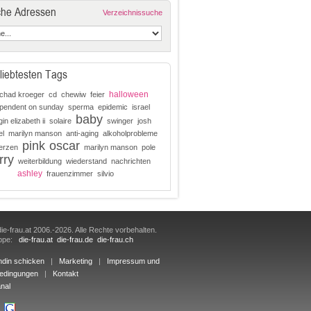
che Adressen
Verzeichnissuche
liebtesten Tags
halloween
chad kroeger
cd
chewiw
feier
ependent on sunday
sperma
epidemic
israel
baby
in elizabeth ii
solaire
swinger
josh
el
marilyn manson
anti-aging
alkoholprobleme
pink
oscar
erzen
marilyn manson
pole
rry
weiterbildung
wiederstand
nachrichten
ashley
frauenzimmer
silvio
ie-frau.at 2006.-2026. Alle Rechte vorbehalten.
uppe:
die-frau.at
die-frau.de
die-frau.ch
ndin schicken
|
Marketing
|
Impressum und
edingungen
|
Kontakt
nal