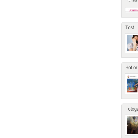
auf
Test
Hot or
Fotoga