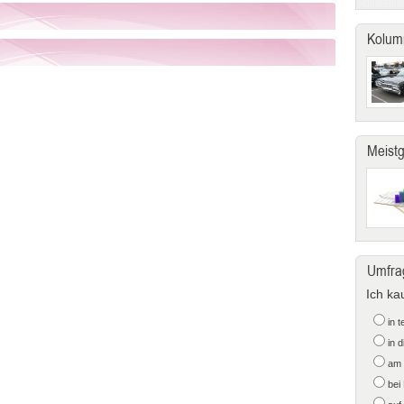
Kolum
Meist
Umfra
Ich ka
in 
in 
am 
bei