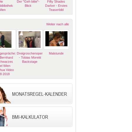
ie
Der "Geh bitte"-
Fifty Shades
bibliothek
Blick
Darker - Erstes
Wien
Teaserbild
Weiter nach alle
espräche:
Dreigroschenoper
Malstunde
 Bernhard
- Tobias Moretti
Schwarzes
Backstage
el Wien
hua Video
08 2018
MONATSREGEL-KALENDER
BMI-KALKULATOR