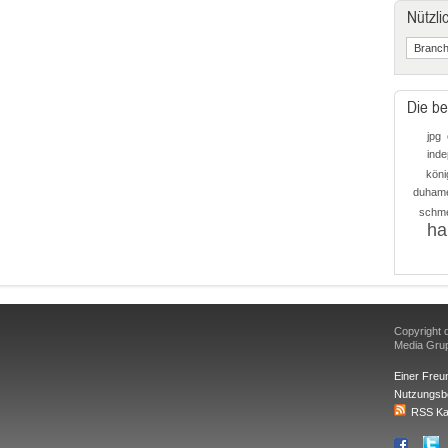
Nützli
Die be
jpg
ind
könig
duham
schm
ha
Copyright d
Media Gr
Einer Freu
Nutzungsb
RSS Ka