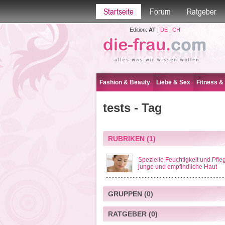
Startseite
Forum
Ratgeber
Edition:
AT
|
DE
|
CH
Fashion & Beauty
Liebe & Sex
Fitness &
tests - Tag
RUBRIKEN
(1)
Spezielle Feuchtigkeit und Pfleg
junge und empfindliche Haut
GRUPPEN
(0)
RATGEBER
(0)