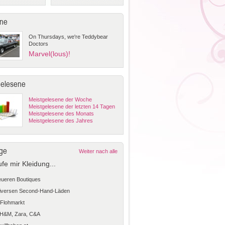
ne
On Thursdays, we're Teddybear
Doctors
Marvel(lous)!
gelesene
Meistgelesene der Woche
Meistgelesene der letzten 14 Tagen
Meistgelesene des Monats
Meistgelesene des Jahres
ge
Weiter nach alle
ufe mir Kleidung...
teueren Boutiques
diversen Second-Hand-Läden
Flohmarkt
 H&M, Zara, C&A