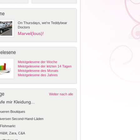
ne
On Thursdays, we're Teddybear
Doctors
Marvel(lous)!
gelesene
Meistgelesene der Woche
Meistgelesene der letzten 14 Tagen
Meistgelesene des Monats
Meistgelesene des Jahres
ge
Weiter nach alle
ufe mir Kleidung...
teueren Boutiques
diversen Second-Hand-Läden
Flohmarkt
 H&M, Zara, C&A