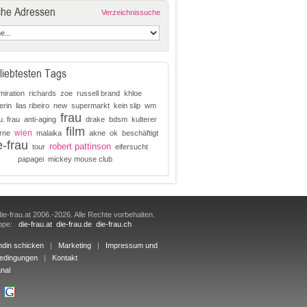
che Adressen
Verzeichnissuche
liebtesten Tags
miration
richards
zoe
russell brand
khloe
erin
lias ribeiro
new
supermarkt
kein slip
wm
frau
u. frau
anti-aging
drake
bdsm
kulterer
film
wien
rne
malaika
akne
ok
beschäftigt
e-frau
robert pattinson
tour
eifersucht
papagei
mickey mouse club
ie-frau.at 2006.-2026. Alle Rechte vorbehalten.
uppe:
die-frau.at
die-frau.de
die-frau.ch
ndin schicken
|
Marketing
|
Impressum und
edingungen
|
Kontakt
nal