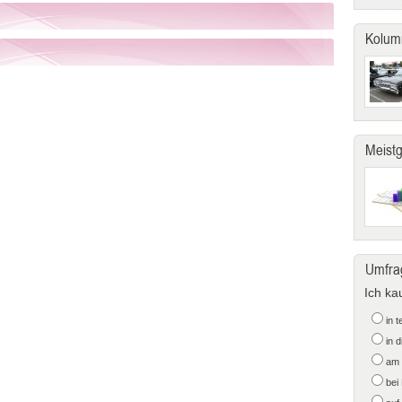
Kolum
Meist
Umfra
Ich ka
in 
in 
am 
bei