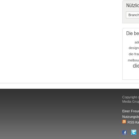
Nützli
Die be
ad
design
die-fra
melbou
di
Copyright d
Media Gr
Einer Freu
Nutzungsb
RSS Ka