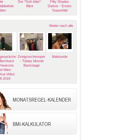
ie
Der "Geh bitte"-
Fifty Shades
bibliothek
Blick
Darker - Erstes
Wien
Teaserbild
Weiter nach alle
espräche:
Dreigroschenoper
Malstunde
 Bernhard
- Tobias Moretti
Schwarzes
Backstage
el Wien
hua Video
08 2018
MONATSREGEL-KALENDER
BMI-KALKULATOR