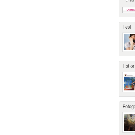
auf
Test
Hot or
Fotoga