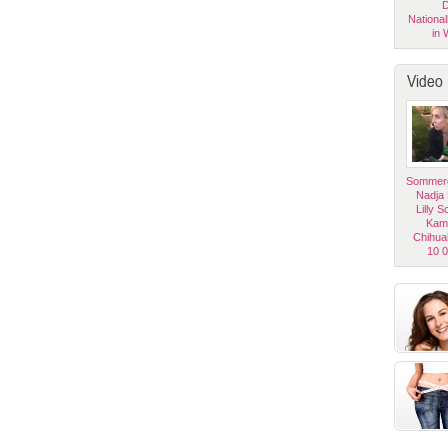
D
National
in 
Video
Sommerg
Nadja
Lilly 
Kam
Chihua
10 