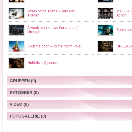
Wrath of the Titans – Zorn der
MIB3 - Au
Titanen
Action!
A weak man knows the value of
Some hero
strength
Shut the door – it's the North Pole!
UNLEASH
Hobbits aufgepasst!
GRUPPEN
(0)
RATGEBER
(0)
VIDEO
(0)
FOTOGALERIE
(0)