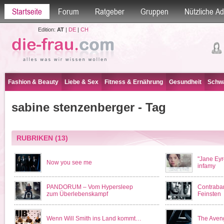
Startseite
Forum
Ratgeber
Gruppen
Nützliche A
Edition:
AT
|
DE
|
CH
Fashion & Beauty
Liebe & Sex
Fitness & Ernährung
Gesundheit
Schwa
sabine stenzenberger - Tag
RUBRIKEN
(13)
"Jane Eyr
Now you see me
infamy
PANDORUM – Vom Hypersleep
Contraba
zum Überlebenskampf
Feinsten
Wenn Will Smith ins Land kommt…
The Aven