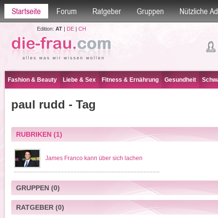
Startseite
Forum
Ratgeber
Gruppen
Nützliche A
Edition:
AT
|
DE
|
CH
Fashion & Beauty
Liebe & Sex
Fitness & Ernährung
Gesundheit
Schwa
paul rudd - Tag
RUBRIKEN
(1)
James Franco kann über sich lachen
GRUPPEN
(0)
RATGEBER
(0)