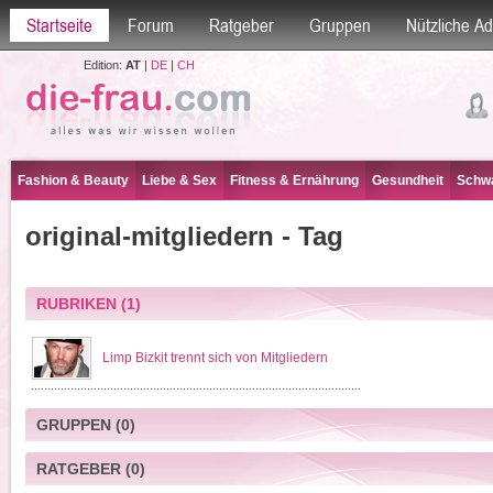
Startseite
Forum
Ratgeber
Gruppen
Nützliche A
Edition:
AT
|
DE
|
CH
Fashion & Beauty
Liebe & Sex
Fitness & Ernährung
Gesundheit
Schwa
original-mitgliedern - Tag
RUBRIKEN
(1)
Limp Bizkit trennt sich von Mitgliedern
GRUPPEN
(0)
RATGEBER
(0)