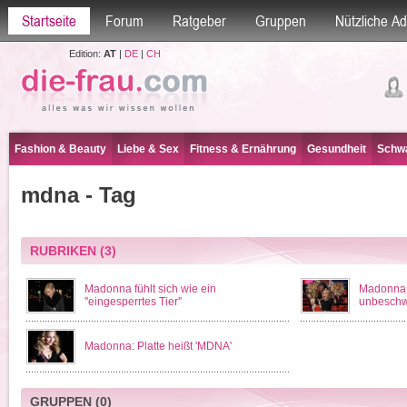
Startseite
Forum
Ratgeber
Gruppen
Nützliche A
Edition:
AT
|
DE
|
CH
Fashion & Beauty
Liebe & Sex
Fitness & Ernährung
Gesundheit
Schwa
mdna - Tag
RUBRIKEN
(3)
Madonna fühlt sich wie ein
Madonna:
''eingesperrtes Tier''
unbeschw
Madonna: Platte heißt 'MDNA'
GRUPPEN
(0)