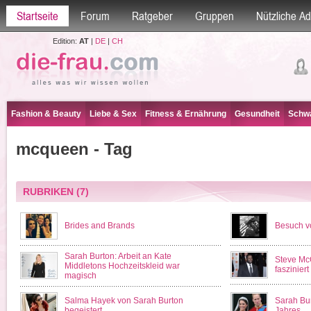
Startseite
Forum
Ratgeber
Gruppen
Nützliche A
Edition:
AT
|
DE
|
CH
Fashion & Beauty
Liebe & Sex
Fitness & Ernährung
Gesundheit
Schwa
mcqueen - Tag
RUBRIKEN
(7)
Brides and Brands
Besuch v
Sarah Burton: Arbeit an Kate
Steve Mc
Middletons Hochzeitskleid war
fasziniert
magisch
Salma Hayek von Sarah Burton
Sarah Bur
begeistert
Jahres