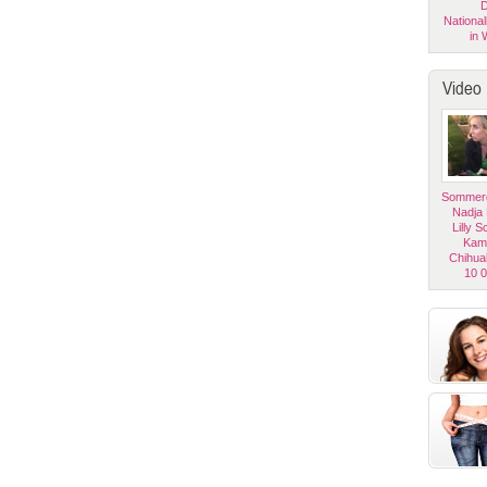
D
National
in 
Video
Sommerg
Nadja
Lilly 
Kam
Chihua
10 