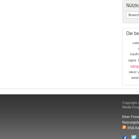
Nützli
Die be
vate
kaufm
vigne
säng
oliver
awar
Copyright d
Media Gr
Einer Freu
Nutzungsb
RSS Ka