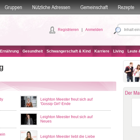
Gruppen
Nützliche Adressen
Gemeinschaft
Rezepte
Registrieren
|
Anmelden
 Ernährung
Gesundheit
Schwangerschaft & Kind
Karriere
Living
Leute &
g
Der Ma
dy
Leighton Meester freut sich auf
'Gossip Girl'-Ende
Leighton Meester freut sich auf
Neues
kein
Leighton Meester liebt die Liebe