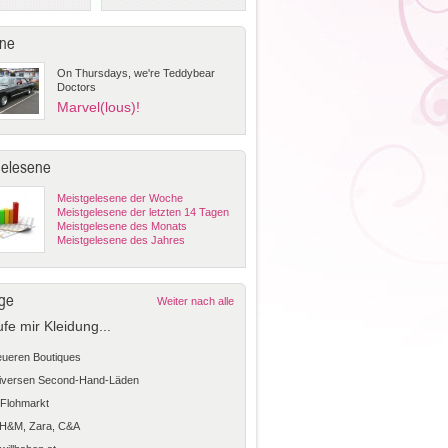
ne
On Thursdays, we're Teddybear
Doctors
Marvel(lous)!
gelesene
Meistgelesene der Woche
Meistgelesene der letzten 14 Tagen
Meistgelesene des Monats
Meistgelesene des Jahres
ge
Weiter nach alle
ufe mir Kleidung...
teueren Boutiques
diversen Second-Hand-Läden
Flohmarkt
 H&M, Zara, C&A