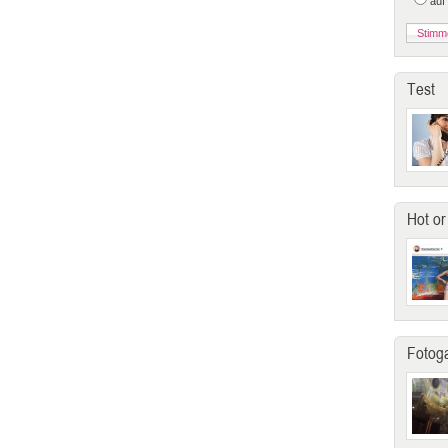
auf
Test
Hot or
Fotoga