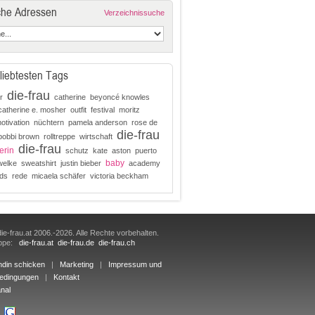
che Adressen
Verzeichnissuche
liebtesten Tags
die-frau
r
catherine
beyoncé knowles
catherine e. mosher
outfit
festival
moritz
otivation
nüchtern
pamela anderson
rose de
die-frau
bobbi brown
rolltreppe
wirtschaft
die-frau
erin
schutz
kate
aston
puerto
baby
 welke
sweatshirt
justin bieber
academy
ds
rede
micaela schäfer
victoria beckham
ie-frau.at 2006.-2026. Alle Rechte vorbehalten.
uppe:
die-frau.at
die-frau.de
die-frau.ch
ndin schicken
|
Marketing
|
Impressum und
edingungen
|
Kontakt
nal