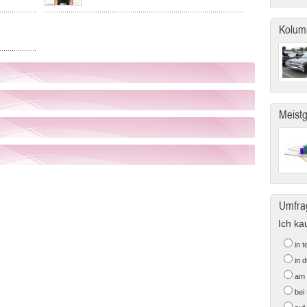
Kolum
Meist
Umfra
Ich ka
in 
in 
am 
bei