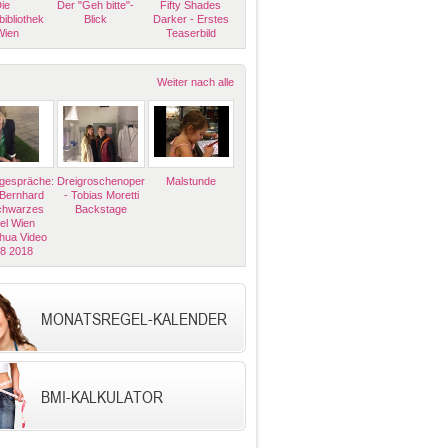
ie
Der "Geh bitte"-
Fifty Shades
bibliothek
Blick
Darker - Erstes
Wien
Teaserbild
Weiter nach alle
espräche:
Dreigroschenoper
Malstunde
 Bernhard
- Tobias Moretti
Schwarzes
Backstage
el Wien
hua Video
08 2018
MONATSREGEL-KALENDER
BMI-KALKULATOR