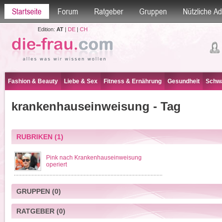
Startseite
Forum
Ratgeber
Gruppen
Nützliche A
Edition:
AT
|
DE
|
CH
Fashion & Beauty
Liebe & Sex
Fitness & Ernährung
Gesundheit
Schwa
krankenhauseinweisung - Tag
RUBRIKEN
(1)
Pink nach Krankenhauseinweisung
operiert
GRUPPEN
(0)
RATGEBER
(0)