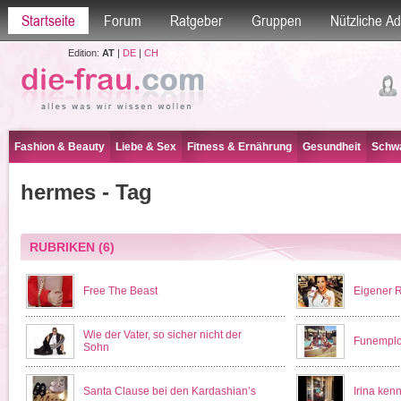
Startseite
Forum
Ratgeber
Gruppen
Nützliche A
Edition:
AT
|
DE
|
CH
Fashion & Beauty
Liebe & Sex
Fitness & Ernährung
Gesundheit
Schwa
hermes - Tag
RUBRIKEN
(6)
Free The Beast
Eigener R
Wie der Vater, so sicher nicht der
Funemplo
Sohn
Santa Clause bei den Kardashian’s
Irina ken