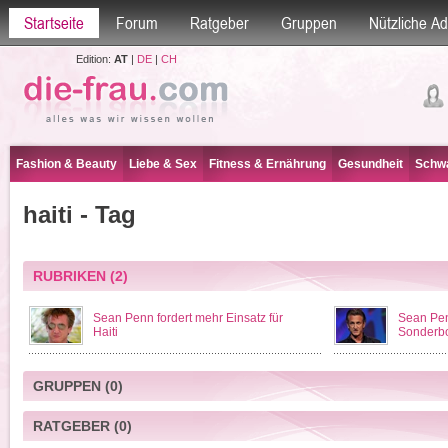
Startseite
Forum
Ratgeber
Gruppen
Nützliche A
Edition:
AT
|
DE
|
CH
Fashion & Beauty
Liebe & Sex
Fitness & Ernährung
Gesundheit
Schwa
haiti - Tag
RUBRIKEN
(2)
Sean Penn fordert mehr Einsatz für
Sean Pen
Haiti
Sonderbo
GRUPPEN
(0)
RATGEBER
(0)