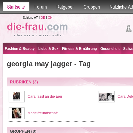
Startseite
Forum
Ratgeber
Gruppen
Nützliche A
Edition:
AT
|
DE
|
CH
Fashion & Beauty
Liebe & Sex
Fitness & Ernährung
Gesundheit
Schwa
georgia may jagger - Tag
RUBRIKEN
(3)
Cara fasst an die Eier
Cara Del
Modelfreundschaft
GRUPPEN
(0)