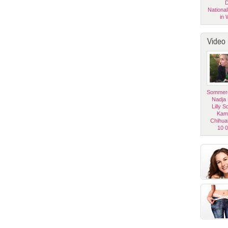
D
National
in 
Video
Sommerg
Nadja
Lilly 
Kam
Chihua
10 