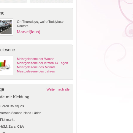
ne
On Thursdays, we're Teddybear
Doctors
Marvel(lous)!
gelesene
Meistgelesene der Woche
Meistgelesene der letzten 14 Tagen
Meistgelesene des Monats
Meistgelesene des Jahres
ge
Weiter nach alle
ufe mir Kleidung...
teueren Boutiques
diversen Second-Hand-Läden
Flohmarkt
 H&M, Zara, C&A