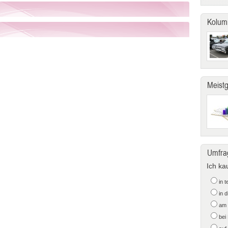
Kolum
Meist
Umfra
Ich ka
in 
in 
am 
bei