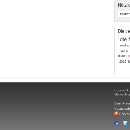
Nützli
Die be
die-
maika
adhs
m
dalton
2012
f
Copyright d
Media Gr
Einer Freu
Nutzungsb
RSS Ka