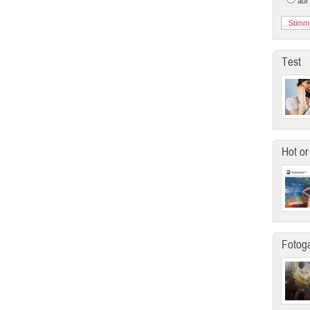
auf
Test
Hot or
Fotoga