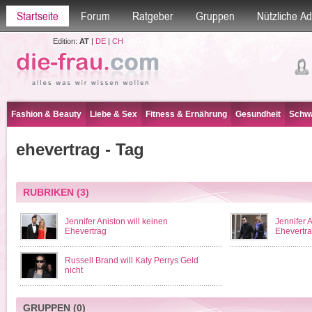
Startseite
Forum
Ratgeber
Gruppen
Nützliche A
Edition:
AT
|
DE
|
CH
Fashion & Beauty
Liebe & Sex
Fitness & Ernährung
Gesundheit
Schwa
ehevertrag - Tag
RUBRIKEN
(3)
Jennifer Aniston will keinen
Jennifer 
Ehevertrag
Ehevertr
Russell Brand will Katy Perrys Geld
nicht
GRUPPEN
(0)