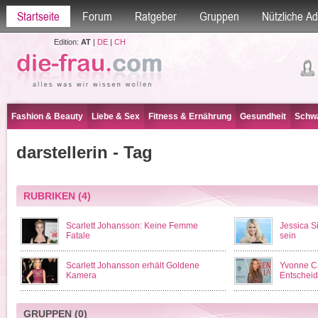
Startseite
Forum
Ratgeber
Gruppen
Nützliche A
Edition:
AT
|
DE
|
CH
Fashion & Beauty
Liebe & Sex
Fitness & Ernährung
Gesundheit
Schwa
darstellerin - Tag
RUBRIKEN
(4)
Scarlett Johansson: Keine Femme
Jessica Si
Fatale
sein
Scarlett Johansson erhält Goldene
Yvonne Cat
Kamera
Entschei
GRUPPEN
(0)