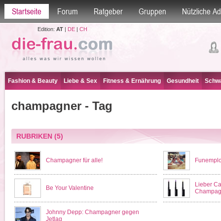
Startseite
Forum
Ratgeber
Gruppen
Nützliche A
Edition:
AT
|
DE
|
CH
Fashion & Beauty
Liebe & Sex
Fitness & Ernährung
Gesundheit
Schwa
champagner - Tag
RUBRIKEN
(5)
Champagner für alle!
Funemplo
Lieber Ca
Be Your Valentine
Champag
Johnny Depp: Champagner gegen
Jetlag