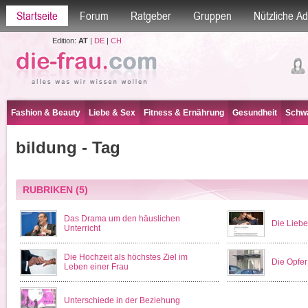
Startseite
Forum
Ratgeber
Gruppen
Nützliche A
Edition:
AT
|
DE
|
CH
Fashion & Beauty
Liebe & Sex
Fitness & Ernährung
Gesundheit
Schwa
bildung - Tag
RUBRIKEN
(5)
Das Drama um den häuslichen
Die Liebe 
Unterricht
Die Hochzeit als höchstes Ziel im
Die Opfer
Leben einer Frau
Unterschiede in der Beziehung