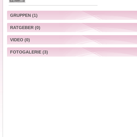
GRUPPEN
(1)
RATGEBER
(0)
Ich möchte alles erleben
VIDEO
(0)
FOTOGALERIE
(3)
Bildunsfrage - Reiche Eltern für alle
Bildunsfrage
Bildunsfrage - Reiche Eltern für alle