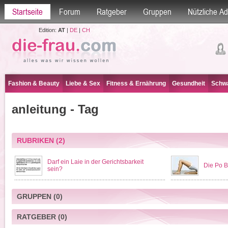
Startseite
Forum
Ratgeber
Gruppen
Nützliche A
Edition:
AT
|
DE
|
CH
Fashion & Beauty
Liebe & Sex
Fitness & Ernährung
Gesundheit
Schwa
anleitung - Tag
RUBRIKEN
(2)
Darf ein Laie in der Gerichtsbarkeit
Die Po B
sein?
GRUPPEN
(0)
RATGEBER
(0)