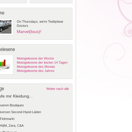
ne
On Thursdays, we're Teddybear
Doctors
Marvel(lous)!
gelesene
Meistgelesene der Woche
Meistgelesene der letzten 14 Tagen
Meistgelesene des Monats
Meistgelesene des Jahres
ge
Weiter nach alle
ufe mir Kleidung...
teueren Boutiques
diversen Second-Hand-Läden
Flohmarkt
 H&M, Zara, C&A