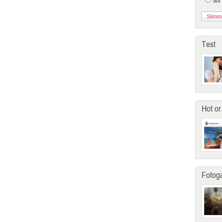
auf
Test
Hot or
Fotoga