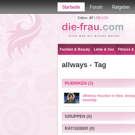
Startseite
Forum
Ratgeber
Edition:
AT
|
DE
|
CH
Fashion & Beauty
Liebe & Sex
Fitness &
allways - Tag
RUBRIKEN
(2)
Whitney Houston in New Jersey
beerdigt
GRUPPEN
(0)
RATGEBER
(0)