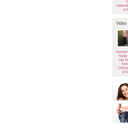
D
National
in 
Video
Sommerg
Nadja
Lilly 
Kam
Chihua
10 