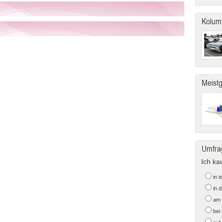
Kolum
Meist
Umfra
Ich ka
in 
in 
am 
bei