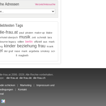
che Adressen
Verzeichnissuche
liebtesten Tags
die-frau.at
paul
piraten
make-up
blake
musik
erhotel oberjoch
zeit
schmidt
lara
berlin
bourne legacy
stillen
offiziell
aus
mark
kinder
beziehung
frau
rg
krank
el
der graf
nase
mark
argebeta
smokey
sci-
fi
magbeth
ie-frau.at 2006.-2026. Alle Rechte vorbehalten.
uppe:
die-frau.at
die-frau.de
die-frau.ch
ndin schicken
|
Marketing
|
Impressum und
edingungen
|
Kontakt
nal