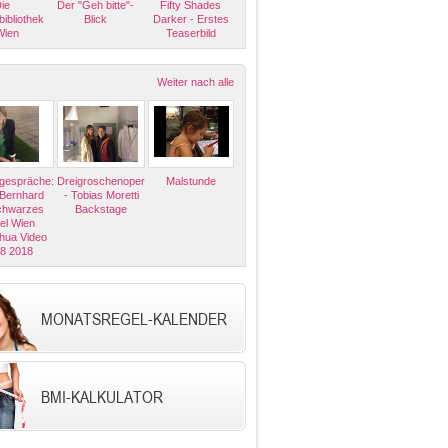
ie
Der "Geh bitte"-
Fifty Shades
bibliothek
Blick
Darker - Erstes
Wien
Teaserbild
Weiter nach alle
espräche:
Dreigroschenoper
Malstunde
 Bernhard
- Tobias Moretti
Schwarzes
Backstage
el Wien
hua Video
08 2018
MONATSREGEL-KALENDER
BMI-KALKULATOR