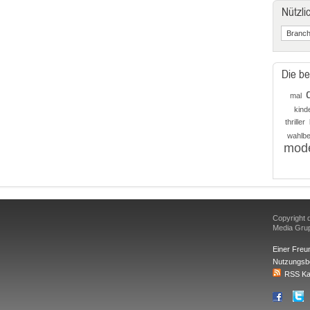
Nützli
Die be
mal
kind
thriller
wahlbe
mod
Copyright d
Media Gr
Einer Freu
Nutzungsb
RSS Ka