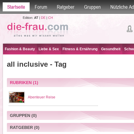
Startseite
Forum
Ratgeber
Gruppen
Nützliche A
Edition:
AT
|
DE
|
CH
Fashion & Beauty
Liebe & Sex
Fitness & Ernährung
Gesundheit
Schwa
all inclusive - Tag
RUBRIKEN
(1)
Abenteuer Reise
GRUPPEN
(0)
RATGEBER
(0)