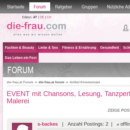
Startseite
Forum
Ratgeber
Gruppen
Nützliche A
Edition:
AT
|
DE
|
CH
Fashion & Beauty
Liebe & Sex
Fitness & Ernährung
Gesundheit
Sch
Das Leben ein Fest
FORUM
die-frau.at Forum
>
die-frau.at forum
>
Artikel Kommentare
EVENT mit Chansons, Lesung, Tanzper
Malerei
ZEIGE POS
s-backes
| Anzahl Postings: 2 |
offli